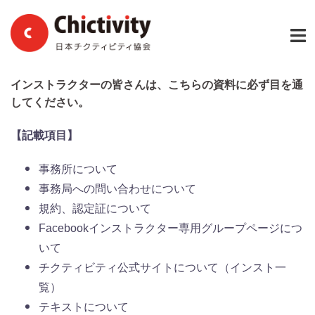
コ
ン
テ
ン
ツ
インストラクターの皆さんは、こちらの資料に必ず目を通
へ
してください。
ス
【記載項目】
キ
ッ
事務所について
プ
事務局への問い合わせについて
規約、認定証について
Facebookインストラクター専用グループページにつ
いて
チクティビティ公式サイトについて（インスト一
覧）
テキストについて