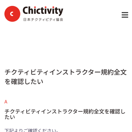
コ
ン
テ
ン
ツ
へ
ス
キ
ッ
チクティビティインストラクター規約全文
プ
を確認したい
A
チクティビティインストラクター規約全文を確認し
たい
下記よりご確認ください。