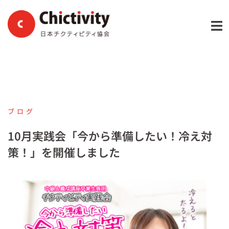
コ
ン
テ
ン
ツ
へ
ス
キ
ブログ
ッ
プ
10月実践会「今から準備したい！冷え対
策！」を開催しました