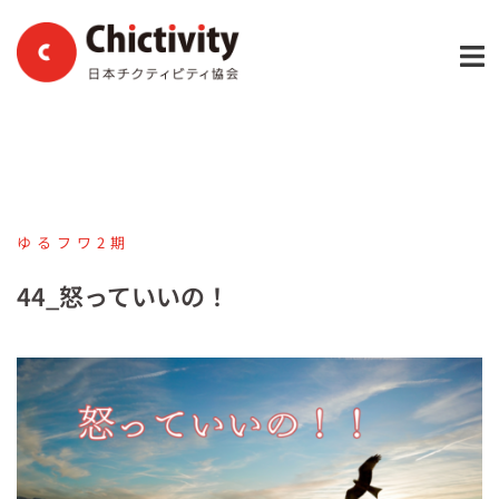
コ
ン
テ
ン
ツ
へ
ス
キ
ゆるフワ2期
ッ
プ
44_怒っていいの！