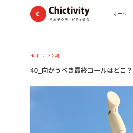
コ
ン
ホーム
テ
ン
ツ
へ
ス
ゆるフワ2期
キ
ッ
40_向かうべき最終ゴールはどこ？
プ