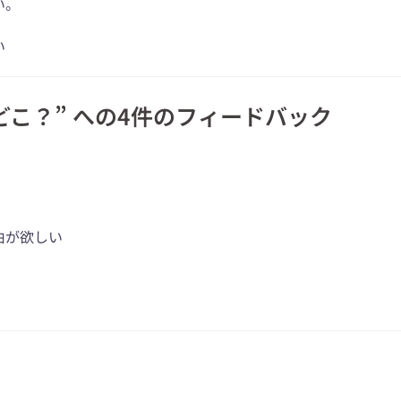
い。
い
どこ？
” への4件のフィードバック
由が欲しい