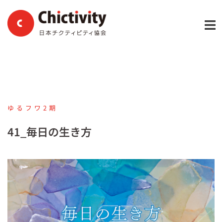
コ
ン
テ
ン
ツ
へ
ス
キ
ゆるフワ2期
ッ
プ
41_毎日の生き方